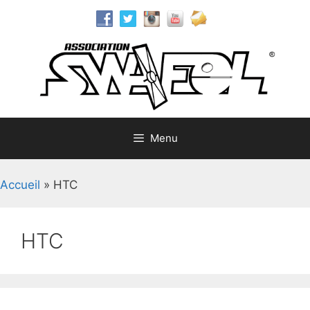
Aller
au
contenu
Menu
Accueil
»
HTC
HTC