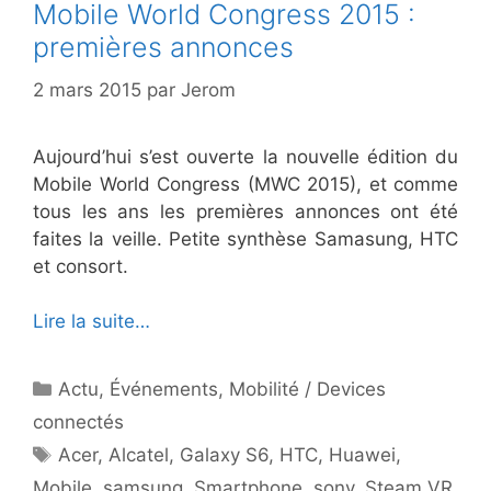
Mobile World Congress 2015 :
premières annonces
2 mars 2015
par
Jerom
Aujourd’hui s’est ouverte la nouvelle édition du
Mobile World Congress (MWC 2015), et comme
tous les ans les premières annonces ont été
faites la veille. Petite synthèse Samasung, HTC
et consort.
Lire la suite…
Catégories
Actu
,
Événements
,
Mobilité / Devices
connectés
Étiquettes
Acer
,
Alcatel
,
Galaxy S6
,
HTC
,
Huawei
,
Mobile
,
samsung
,
Smartphone
,
sony
,
Steam VR