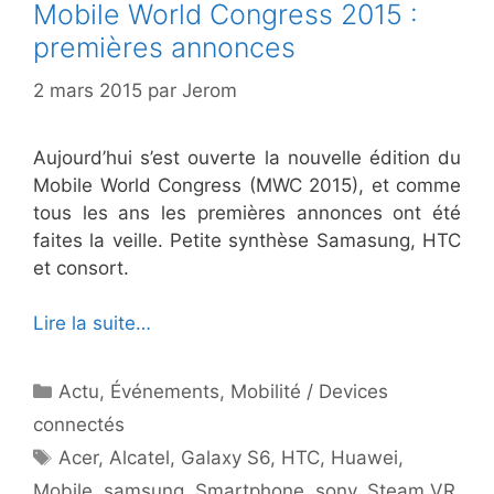
Mobile World Congress 2015 :
premières annonces
2 mars 2015
par
Jerom
Aujourd’hui s’est ouverte la nouvelle édition du
Mobile World Congress (MWC 2015), et comme
tous les ans les premières annonces ont été
faites la veille. Petite synthèse Samasung, HTC
et consort.
Lire la suite…
Catégories
Actu
,
Événements
,
Mobilité / Devices
connectés
Étiquettes
Acer
,
Alcatel
,
Galaxy S6
,
HTC
,
Huawei
,
Mobile
,
samsung
,
Smartphone
,
sony
,
Steam VR