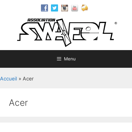
Aller
au
contenu
Menu
Accueil
»
Acer
Acer