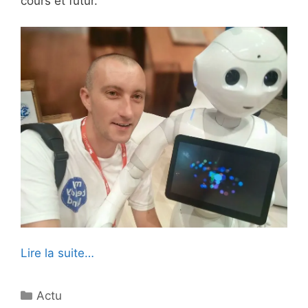
cours et futur.
Lire la suite…
Catégories
Actu