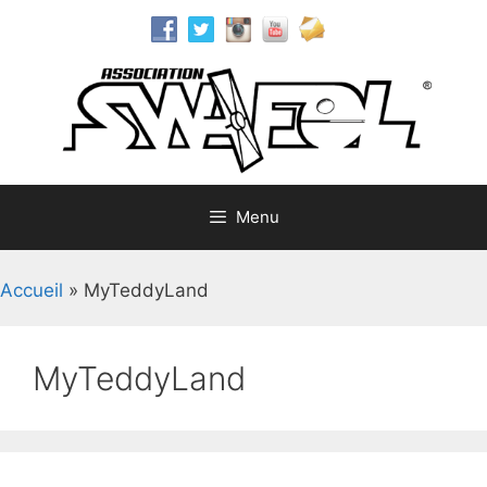
Aller
au
contenu
Menu
Accueil
»
MyTeddyLand
MyTeddyLand