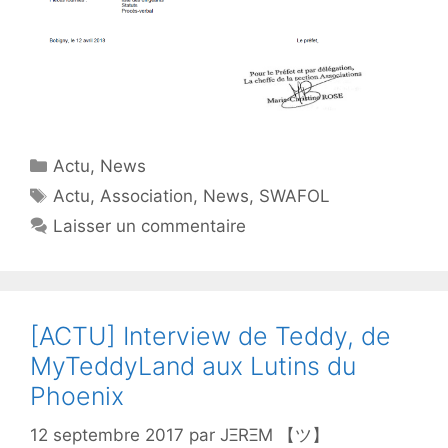
Catégories
Actu
,
News
Étiquettes
Actu
,
Association
,
News
,
SWAFOL
Laisser un commentaire
[ACTU] Interview de Teddy, de
MyTeddyLand aux Lutins du
Phoenix
12 septembre 2017
par
JΞRΞM 【ツ】