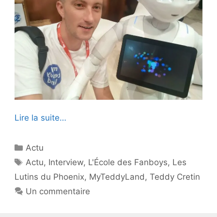
Lire la suite…
Catégories
Actu
Étiquettes
Actu
,
Interview
,
L'École des Fanboys
,
Les
Lutins du Phoenix
,
MyTeddyLand
,
Teddy Cretin
Un commentaire