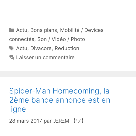
Catégories
Actu
,
Bons plans
,
Mobilité / Devices
connectés
,
Son / Vidéo / Photo
Étiquettes
Actu
,
Divacore
,
Reduction
Laisser un commentaire
Spider-Man Homecoming, la
2ème bande annonce est en
ligne
28 mars 2017
par
JΞRΞM 【ツ】