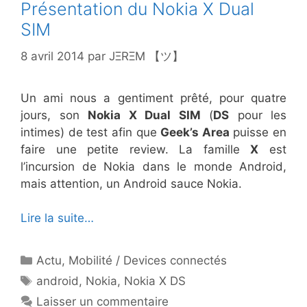
Présentation du Nokia X Dual
SIM
8 avril 2014
par
JΞRΞM 【ツ】
Un ami nous a gentiment prêté, pour quatre
jours, son
Nokia X Dual SIM
(
DS
pour les
intimes) de test afin que
Geek’s Area
puisse en
faire une petite review. La famille
X
est
l’incursion de Nokia dans le monde Android,
mais attention, un Android sauce Nokia.
Lire la suite…
Catégories
Actu
,
Mobilité / Devices connectés
Étiquettes
android
,
Nokia
,
Nokia X DS
Laisser un commentaire