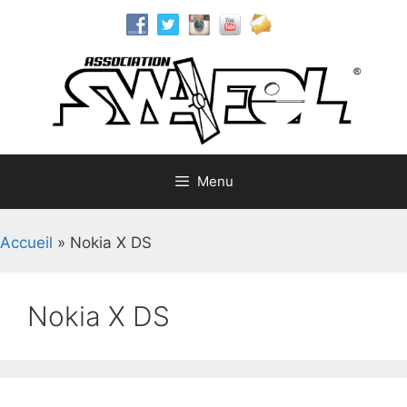
Aller
au
contenu
Menu
Accueil
»
Nokia X DS
Nokia X DS