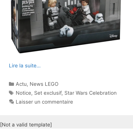
Lire la suite…
Catégories
Actu
,
News LEGO
Étiquettes
Notice
,
Set exclusif
,
Star Wars Celebration
Laisser un commentaire
[Not a valid template]