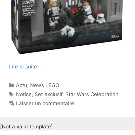
Lire la suite…
Catégories
Actu
,
News LEGO
Étiquettes
Notice
,
Set exclusif
,
Star Wars Celebration
Laisser un commentaire
[Not a valid template]