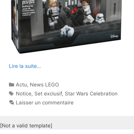
Lire la suite…
Catégories
Actu
,
News LEGO
Étiquettes
Notice
,
Set exclusif
,
Star Wars Celebration
Laisser un commentaire
[Not a valid template]