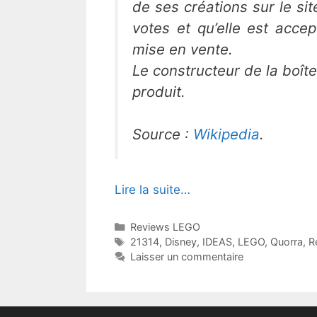
de ses créations sur le si
votes et qu’elle est acce
mise en vente.
Le constructeur de la boîte
produit.
Source :
Wikipedia
.
Lire la suite…
Catégories
Reviews LEGO
Étiquettes
21314
,
Disney
,
IDEAS
,
LEGO
,
Quorra
,
R
Laisser un commentaire