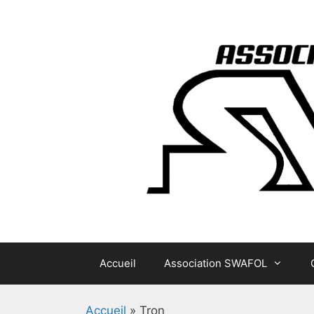
Aller
au
contenu
Accueil
Association SWAFOL
Accueil
»
Tron