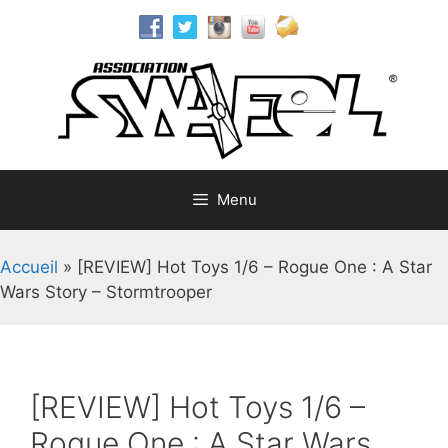
Aller
au
contenu
Menu
Accueil
»
[REVIEW] Hot Toys 1/6 – Rogue One : A Star
Wars Story – Stormtrooper
[REVIEW] Hot Toys 1/6 –
Rogue One : A Star Wars