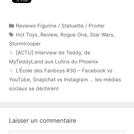
Catégories
Reviews Figurine / Statuette / Proder
Étiquettes
Hot Toys
,
Review
,
Rogue One
,
Star Wars
,
Stormtrooper
[ACTU] Interview de Teddy, de
MyTeddyLand aux Lutins du Phoenix
L’École des Fanboys #30 – Facebook vs
YouTube, Snapchat vs Instagram … les médias
sociaux se déchirent
Laisser un commentaire