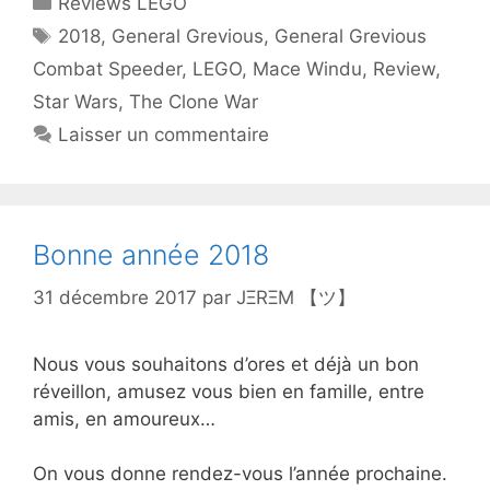
Reviews LEGO
Étiquettes
2018
,
General Grevious
,
General Grevious
Combat Speeder
,
LEGO
,
Mace Windu
,
Review
,
Star Wars
,
The Clone War
Laisser un commentaire
Bonne année 2018
31 décembre 2017
par
JΞRΞM 【ツ】
Nous vous souhaitons d’ores et déjà un bon
réveillon, amusez vous bien en famille, entre
amis, en amoureux…
On vous donne rendez-vous l’année prochaine.