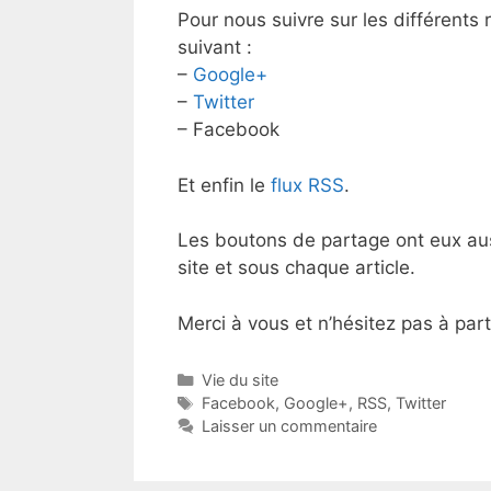
Pour nous suivre sur les différents r
suivant :
–
Google+
–
Twitter
– Facebook
Et enfin le
flux RSS
.
Les boutons de partage ont eux auss
site et sous chaque article.
Merci à vous et n’hésitez pas à parta
Catégories
Vie du site
Étiquettes
Facebook
,
Google+
,
RSS
,
Twitter
Laisser un commentaire