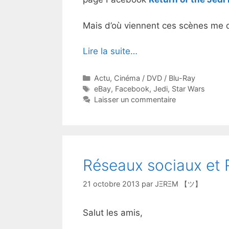
Mais d’où viennent ces scènes me d
Lire la suite…
Catégories
Actu
,
Cinéma / DVD / Blu-Ray
Étiquettes
eBay
,
Facebook
,
Jedi
,
Star Wars
Laisser un commentaire
Réseaux sociaux et
21 octobre 2013
par
JΞRΞM 【ツ】
Salut les amis,