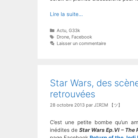
Lire la suite…
Catégories
Actu
,
G33k
Étiquettes
Drone
,
Facebook
Laisser un commentaire
Star Wars, des scène
retrouvées
28 octobre 2013
par
JΞRΞM 【ツ】
C’est une petite bombe qu’un am
inédites de
Star Wars Ep.VI – The 
page Facebook
Return of the Jedi