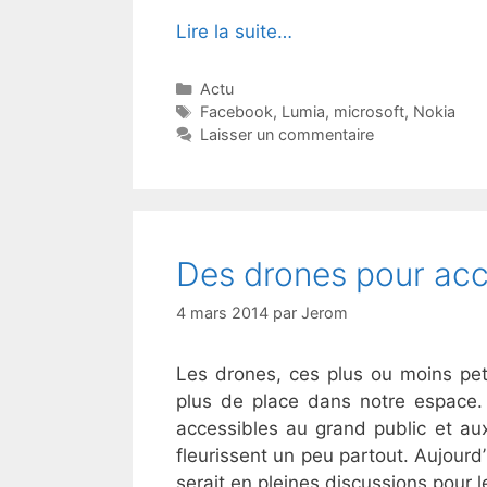
Lire la suite…
Catégories
Actu
Étiquettes
Facebook
,
Lumia
,
microsoft
,
Nokia
Laisser un commentaire
Des drones pour ac
4 mars 2014
par
Jerom
Les drones, ces plus ou moins pe
plus de place dans notre espace. 
accessibles au grand public et aux 
fleurissent un peu partout. Aujour
serait en pleines discussions pour l