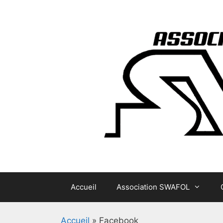
Aller
au
contenu
Accueil
Association SWAFOL
Accueil
»
Facebook