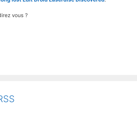
irez vous ?
 RSS