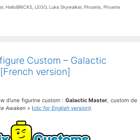
er
,
HelloBRICKS
,
LEGO
,
Luke Skywalker
,
Phoenix
,
Phoenix
igure Custom – Galactic
[French version]
ew d’une figurine custom :
Galactic Master
, custom de
ce Awaken »
(
clic for English version
).