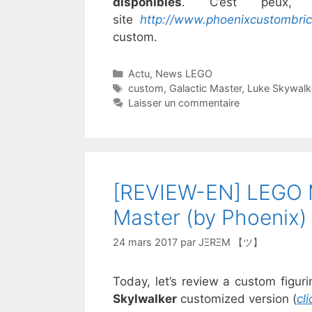
disponibles
. C’est peux, 
site
http://www.phoenixcustombri
custom.
Catégories
Actu
,
News LEGO
Étiquettes
custom
,
Galactic Master
,
Luke Skywalk
Laisser un commentaire
[REVIEW-EN] LEGO M
Master (by Phoenix) 
24 mars 2017
par
JΞRΞM 【ツ】
Today, let’s review a custom figur
Skylwalker
customized version (
cl