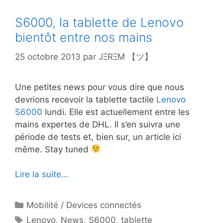
S6000, la tablette de Lenovo
bientôt entre nos mains
25 octobre 2013
par
JΞRΞM 【ツ】
Une petites news pour vous dire que nous
devrions recevoir la tablette tactile
Lenovo
S6000
lundi. Elle est actuellement entre les
mains expertes de DHL. Il s’en suivra une
période de tests et, bien sur, un article ici
même. Stay tuned
Lire la suite…
Catégories
Mobilité / Devices connectés
Étiquettes
Lenovo
,
News
,
S6000
,
tablette