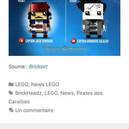
Source :
Brickset
Catégories
LEGO
,
News LEGO
Étiquettes
BrickHeadz
,
LEGO
,
News
,
Pirates des
Caraïbes
Un commentaire