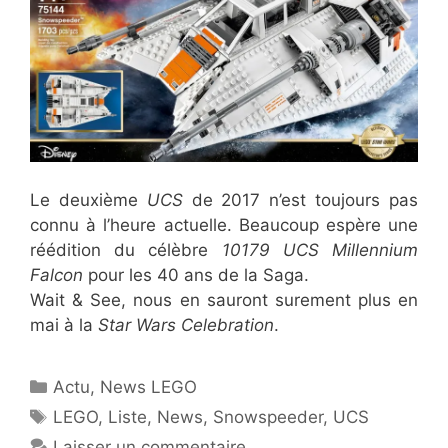
Le deuxième
UCS
de 2017 n’est toujours pas
connu à l’heure actuelle. Beaucoup espère une
réédition du célèbre
10179 UCS Millennium
Falcon
pour les 40 ans de la Saga.
Wait & See, nous en sauront surement plus en
mai à la
Star Wars Celebration
.
Catégories
Actu
,
News LEGO
Étiquettes
LEGO
,
Liste
,
News
,
Snowspeeder
,
UCS
Laisser un commentaire