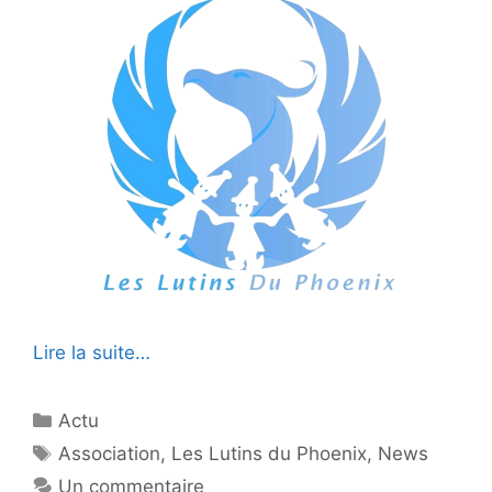
Lire la suite…
Catégories
Actu
Étiquettes
Association
,
Les Lutins du Phoenix
,
News
Un commentaire