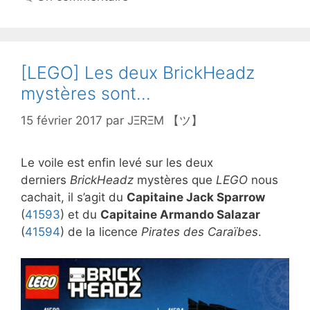
[LEGO] Les deux BrickHeadz
mystères sont…
15 février 2017
par
JΞRΞM 【ツ】
Le voile est enfin levé sur les deux
derniers
BrickHeadz
mystères que
LEGO
nous
cachait, il s’agit du
Capitaine Jack Sparrow
(
41593
) et du
Capitaine Armando Salazar
(
41594
) de la licence
Pirates des Caraïbes
.