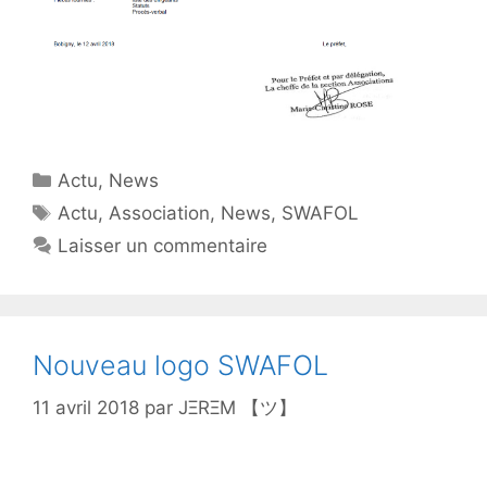
Catégories
Actu
,
News
Étiquettes
Actu
,
Association
,
News
,
SWAFOL
Laisser un commentaire
Nouveau logo SWAFOL
11 avril 2018
par
JΞRΞM 【ツ】