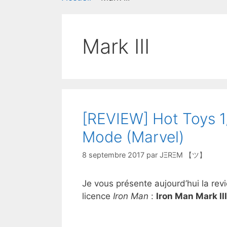
Mark III
[REVIEW] Hot Toys 1/
Mode (Marvel)
8 septembre 2017
par
JΞRΞM 【ツ】
Je vous présente aujourd’hui la rev
licence
Iron Man
:
Iron Man Mark II