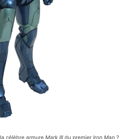
 la célèbre armure
Mark III
du premier
Iron Man
?