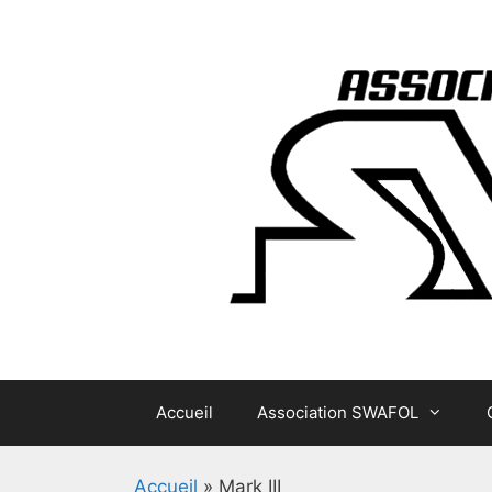
Aller
au
contenu
Accueil
Association SWAFOL
Accueil
»
Mark III