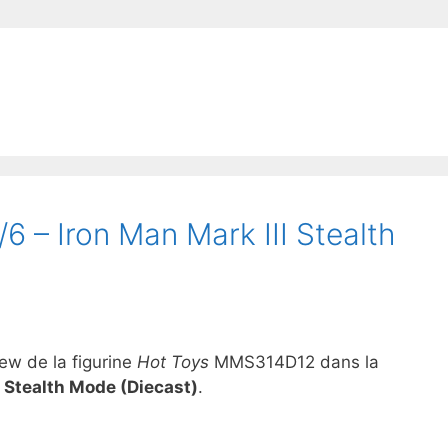
6 – Iron Man Mark III Stealth
iew de la figurine
Hot Toys
MMS314D12 dans la
I Stealth Mode (Diecast)
.