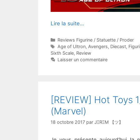
Lire la suite…
Catégories
Reviews Figurine / Statuette / Proder
Étiquettes
Age of Ultron
,
Avengers
,
Diecast
,
Figur
Sixth Scale
,
Review
Laisser un commentaire
[REVIEW] Hot Toys 1
(Marvel)
18 octobre 2017
par
JΞRΞM 【ツ】
Je vous présente aujourd’hui la 