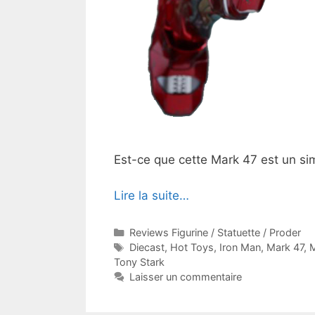
Est-ce que cette Mark 47 est un si
Lire la suite…
Catégories
Reviews Figurine / Statuette / Proder
Étiquettes
Diecast
,
Hot Toys
,
Iron Man
,
Mark 47
,
M
Tony Stark
Laisser un commentaire