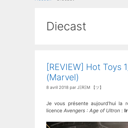
Diecast
[REVIEW] Hot Toys 1/
(Marvel)
8 avril 2018
par
JΞRΞM 【ツ】
Je vous présente aujourd’hui la 
licence
Avengers : Age of Ultron
:
I