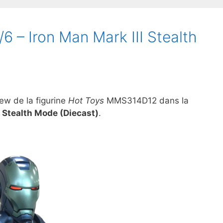
6 – Iron Man Mark III Stealth
iew de la figurine
Hot Toys
MMS314D12 dans la
I Stealth Mode (Diecast)
.