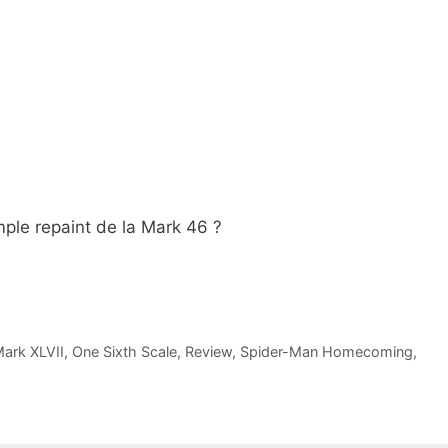
mple repaint de la Mark 46 ?
ark XLVII
,
One Sixth Scale
,
Review
,
Spider-Man Homecoming
,