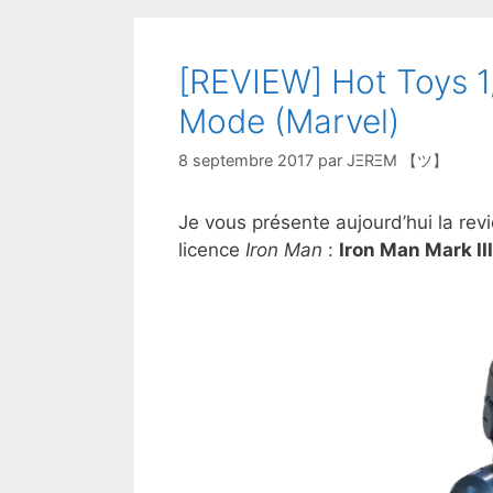
[REVIEW] Hot Toys 1/
Mode (Marvel)
8 septembre 2017
par
JΞRΞM 【ツ】
Je vous présente aujourd’hui la rev
licence
Iron Man
:
Iron Man Mark II