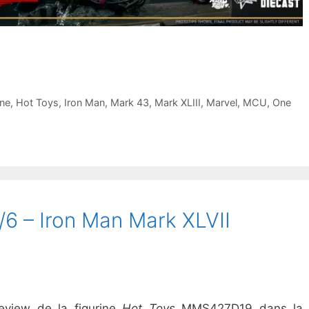
ine
,
Hot Toys
,
Iron Man
,
Mark 43
,
Mark XLIII
,
Marvel
,
MCU
,
One
/6 – Iron Man Mark XLVII
review de la figurine
Hot Toys
MMS427D19 dans la