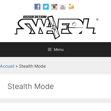
Aller
au
contenu
Menu
Accueil
»
Stealth Mode
Stealth Mode