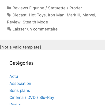
Catégories
Reviews Figurine / Statuette / Proder
Étiquettes
Diecast
,
Hot Toys
,
Iron Man
,
Mark III
,
Marvel
,
Review
,
Stealth Mode
Laisser un commentaire
[Not a valid template]
Catégories
Actu
Association
Bons plans
Cinéma / DVD / Blu-Ray
Divers