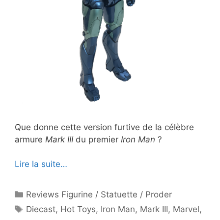
Que donne cette version furtive de la célèbre
armure
Mark III
du premier
Iron Man
?
Lire la suite…
Catégories
Reviews Figurine / Statuette / Proder
Étiquettes
Diecast
,
Hot Toys
,
Iron Man
,
Mark III
,
Marvel
,