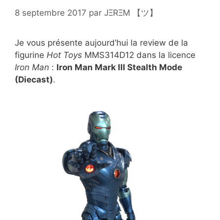
8 septembre 2017
par
JΞRΞM 【ツ】
Je vous présente aujourd’hui la review de la
figurine
Hot Toys
MMS314D12 dans la licence
Iron Man
:
Iron Man Mark III Stealth Mode
(Diecast)
.