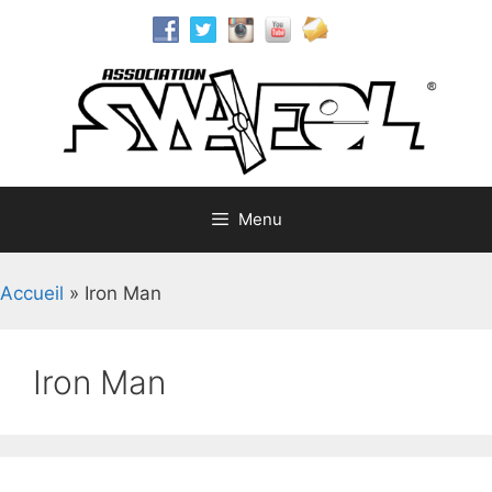
Aller
au
contenu
Menu
Accueil
»
Iron Man
Iron Man