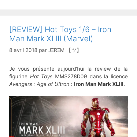
[REVIEW] Hot Toys 1/6 – Iron
Man Mark XLIII (Marvel)
8 avril 2018
par
JΞRΞM 【ツ】
Je vous présente aujourd’hui la review de la
figurine
Hot Toys
MMS278D09 dans la licence
Avengers : Age of Ultron
:
Iron Man Mark XLIII
.