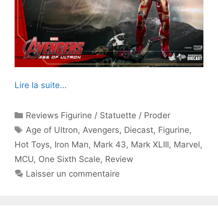
Lire la suite…
Catégories
Reviews Figurine / Statuette / Proder
Étiquettes
Age of Ultron
,
Avengers
,
Diecast
,
Figurine
,
Hot Toys
,
Iron Man
,
Mark 43
,
Mark XLIII
,
Marvel
,
MCU
,
One Sixth Scale
,
Review
Laisser un commentaire