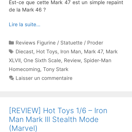
Est-ce que cette Mark 47 est un simple repaint
de la Mark 46 ?
Lire la suite…
Catégories
Reviews Figurine / Statuette / Proder
Étiquettes
Diecast
,
Hot Toys
,
Iron Man
,
Mark 47
,
Mark
XLVII
,
One Sixth Scale
,
Review
,
Spider-Man
Homecoming
,
Tony Stark
Laisser un commentaire
[REVIEW] Hot Toys 1/6 – Iron
Man Mark III Stealth Mode
(Marvel)