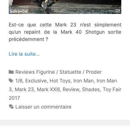
Est-ce que cette Mark 23 n’est simplement
qu’un repaint de la Mark 40 Shotgun sortie
précédemment ?
Lire la suite…
Catégories
Reviews Figurine / Statuette / Proder
Étiquettes
1/6
,
Exclusive
,
Hot Toys
,
Iron Man
,
Iron Man
3
,
Mark 23
,
Mark XXIII
,
Review
,
Shades
,
Toy Fair
2017
Laisser un commentaire