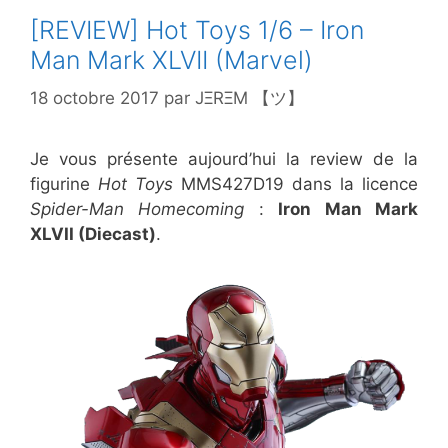
[REVIEW] Hot Toys 1/6 – Iron
Man Mark XLVII (Marvel)
18 octobre 2017
par
JΞRΞM 【ツ】
Je vous présente aujourd’hui la review de la
figurine
Hot Toys
MMS427D19 dans la licence
Spider-Man Homecoming
:
Iron Man Mark
XLVII (Diecast)
.