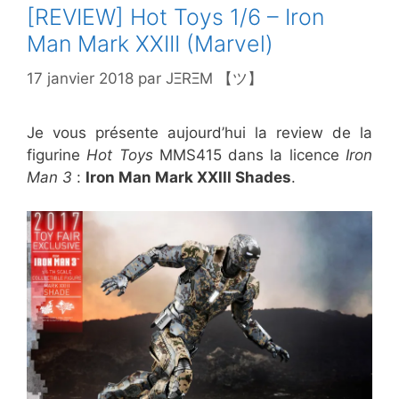
[REVIEW] Hot Toys 1/6 – Iron
Man Mark XXIII (Marvel)
17 janvier 2018
par
JΞRΞM 【ツ】
Je vous présente aujourd’hui la review de la
figurine
Hot Toys
MMS415 dans la licence
Iron
Man 3
:
Iron Man Mark XXIII Shades
.