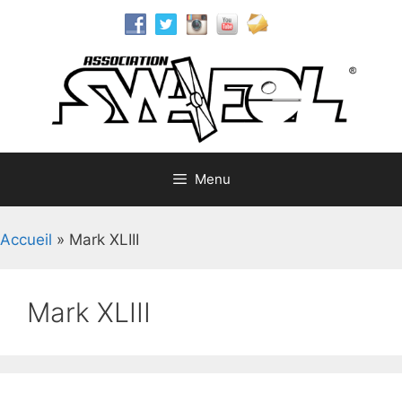
Aller
au
contenu
Menu
Accueil
»
Mark XLIII
Mark XLIII