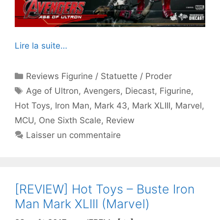
Lire la suite…
Catégories
Reviews Figurine / Statuette / Proder
Étiquettes
Age of Ultron
,
Avengers
,
Diecast
,
Figurine
,
Hot Toys
,
Iron Man
,
Mark 43
,
Mark XLIII
,
Marvel
,
MCU
,
One Sixth Scale
,
Review
Laisser un commentaire
[REVIEW] Hot Toys – Buste Iron
Man Mark XLIII (Marvel)