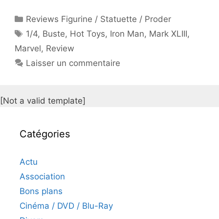
Catégories
Reviews Figurine / Statuette / Proder
Étiquettes
1/4
,
Buste
,
Hot Toys
,
Iron Man
,
Mark XLIII
,
Marvel
,
Review
Laisser un commentaire
[Not a valid template]
Catégories
Actu
Association
Bons plans
Cinéma / DVD / Blu-Ray