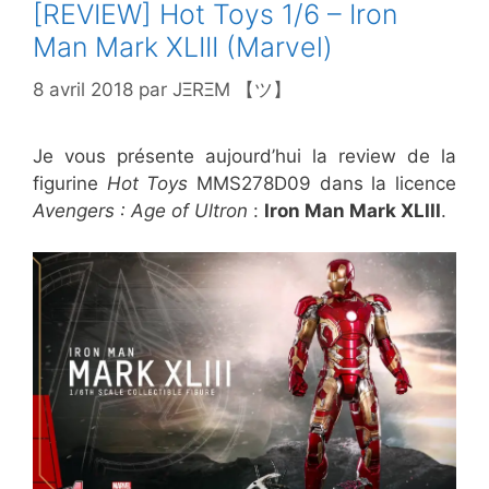
[REVIEW] Hot Toys 1/6 – Iron
Man Mark XLIII (Marvel)
8 avril 2018
par
JΞRΞM 【ツ】
Je vous présente aujourd’hui la review de la
figurine
Hot Toys
MMS278D09 dans la licence
Avengers : Age of Ultron
:
Iron Man Mark XLIII
.