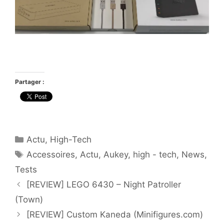
Partager :
Catégories
Actu
,
High-Tech
Étiquettes
Accessoires
,
Actu
,
Aukey
,
high - tech
,
News
,
Tests
[REVIEW] LEGO 6430 – Night Patroller
(Town)
[REVIEW] Custom Kaneda (Minifigures.com)