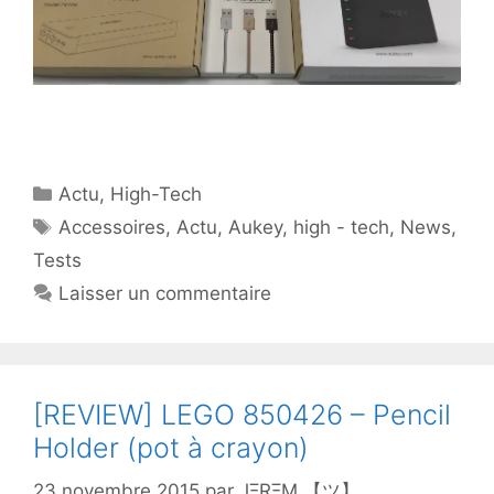
Catégories
Actu
,
High-Tech
Étiquettes
Accessoires
,
Actu
,
Aukey
,
high - tech
,
News
,
Tests
Laisser un commentaire
[REVIEW] LEGO 850426 – Pencil
Holder (pot à crayon)
23 novembre 2015
par
JΞRΞM 【ツ】