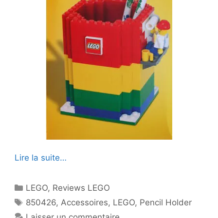
Lire la suite…
Catégories
LEGO
,
Reviews LEGO
Étiquettes
850426
,
Accessoires
,
LEGO
,
Pencil Holder
Laisser un commentaire