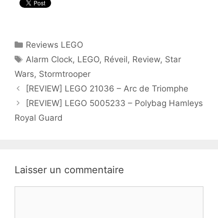
Catégories
Reviews LEGO
Étiquettes
Alarm Clock
,
LEGO
,
Réveil
,
Review
,
Star
Wars
,
Stormtrooper
[REVIEW] LEGO 21036 – Arc de Triomphe
[REVIEW] LEGO 5005233 – Polybag Hamleys
Royal Guard
Laisser un commentaire
Commentaire