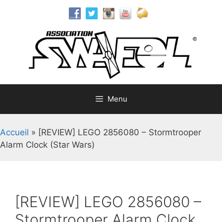
Aller
au
contenu
Menu
Accueil
»
[REVIEW] LEGO 2856080 – Stormtrooper
Alarm Clock (Star Wars)
[REVIEW] LEGO 2856080 –
Stormtrooper Alarm Clock