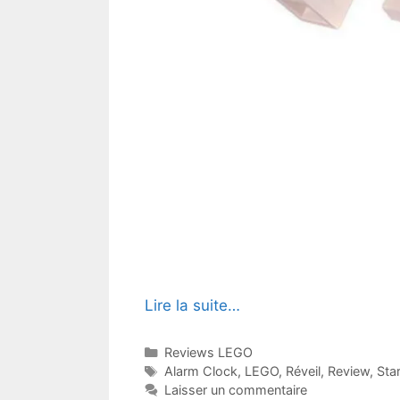
Lire la suite…
Catégories
Reviews LEGO
Étiquettes
Alarm Clock
,
LEGO
,
Réveil
,
Review
,
Sta
Laisser un commentaire