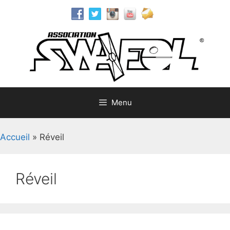
Aller
au
contenu
Menu
Accueil
»
Réveil
Réveil