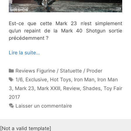
Est-ce que cette Mark 23 n’est simplement
qu’un repaint de la Mark 40 Shotgun sortie
précédemment ?
Lire la suite…
Catégories
Reviews Figurine / Statuette / Proder
Étiquettes
1/6
,
Exclusive
,
Hot Toys
,
Iron Man
,
Iron Man
3
,
Mark 23
,
Mark XXIII
,
Review
,
Shades
,
Toy Fair
2017
Laisser un commentaire
[Not a valid template]