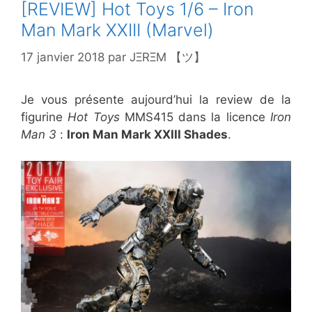
[REVIEW] Hot Toys 1/6 – Iron
Man Mark XXIII (Marvel)
17 janvier 2018
par
JΞRΞM 【ツ】
Je vous présente aujourd’hui la review de la
figurine
Hot Toys
MMS415 dans la licence
Iron
Man 3
:
Iron Man Mark XXIII Shades
.