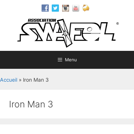
Aller
au
contenu
Menu
Accueil
»
Iron Man 3
Iron Man 3