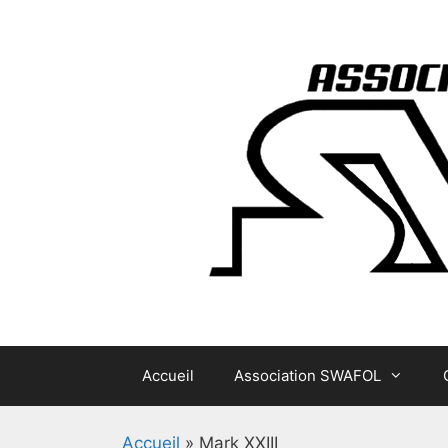
Aller
au
contenu
Accueil
Association SWAFOL
Accueil
»
Mark XXIII