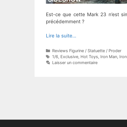
Est-ce que cette Mark 23 n’est si
précédemment ?
Lire la suite…
Catégories
Reviews Figurine / Statuette / Proder
Étiquettes
1/6
,
Exclusive
,
Hot Toys
,
Iron Man
,
Iro
Laisser un commentaire