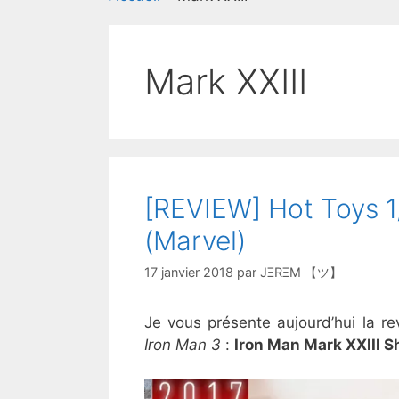
Mark XXIII
[REVIEW] Hot Toys 1/
(Marvel)
17 janvier 2018
par
JΞRΞM 【ツ】
Je vous présente aujourd’hui la re
Iron Man 3
:
Iron Man Mark XXIII 