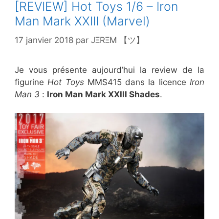
[REVIEW] Hot Toys 1/6 – Iron
Man Mark XXIII (Marvel)
17 janvier 2018
par
JΞRΞM 【ツ】
Je vous présente aujourd’hui la review de la
figurine
Hot Toys
MMS415 dans la licence
Iron
Man 3
:
Iron Man Mark XXIII Shades
.