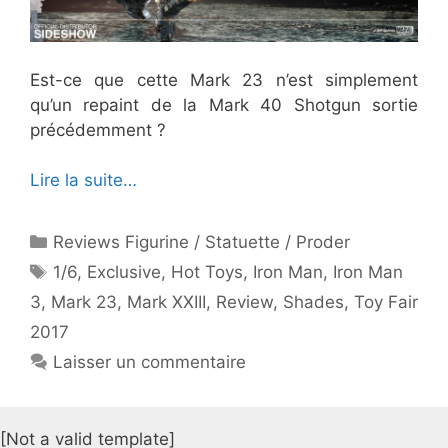
Est-ce que cette Mark 23 n’est simplement
qu’un repaint de la Mark 40 Shotgun sortie
précédemment ?
Lire la suite…
Catégories
Reviews Figurine / Statuette / Proder
Étiquettes
1/6
,
Exclusive
,
Hot Toys
,
Iron Man
,
Iron Man
3
,
Mark 23
,
Mark XXIII
,
Review
,
Shades
,
Toy Fair
2017
Laisser un commentaire
[Not a valid template]