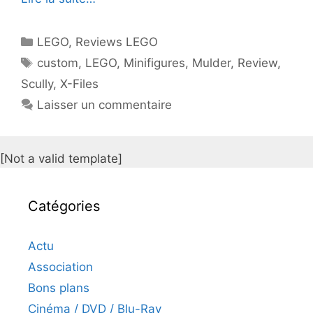
Catégories
LEGO
,
Reviews LEGO
Étiquettes
custom
,
LEGO
,
Minifigures
,
Mulder
,
Review
,
Scully
,
X-Files
Laisser un commentaire
[Not a valid template]
Catégories
Actu
Association
Bons plans
Cinéma / DVD / Blu-Ray