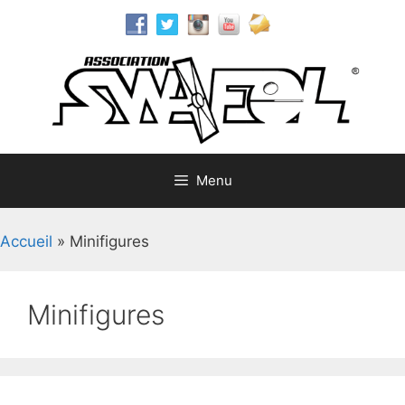
Aller
au
contenu
Menu
Accueil
»
Minifigures
Minifigures