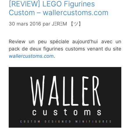
[REVIEW] LEGO Figurines
Custom – wallercustoms.com
30 mars 2016
par
JΞRΞM 【ツ】
Review un peu spéciale aujourd’hui avec un
pack de deux figurines customs venant du site
wallercustoms.com
.