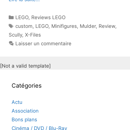
Catégories
LEGO
,
Reviews LEGO
Étiquettes
custom
,
LEGO
,
Minifigures
,
Mulder
,
Review
,
Scully
,
X-Files
Laisser un commentaire
[Not a valid template]
Catégories
Actu
Association
Bons plans
Cinéma / DVD / Blu-Ray