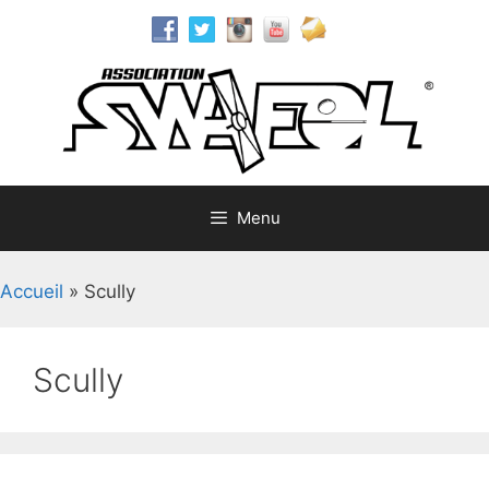
Aller
au
contenu
Menu
Accueil
»
Scully
Scully