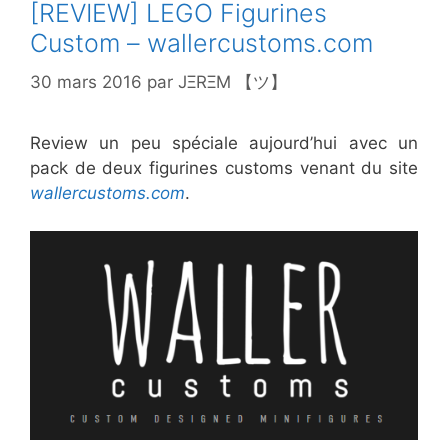
[REVIEW] LEGO Figurines
Custom – wallercustoms.com
30 mars 2016
par
JΞRΞM 【ツ】
Review un peu spéciale aujourd’hui avec un
pack de deux figurines customs venant du site
wallercustoms.com
.