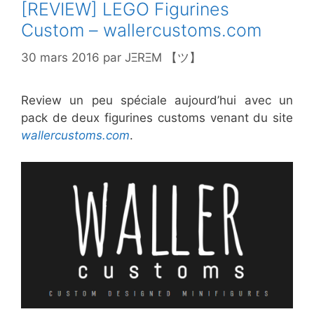
[REVIEW] LEGO Figurines
Custom – wallercustoms.com
30 mars 2016
par
JΞRΞM 【ツ】
Review un peu spéciale aujourd’hui avec un
pack de deux figurines customs venant du site
wallercustoms.com
.