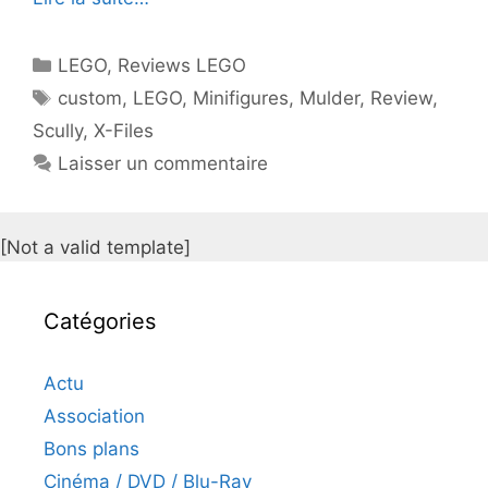
Catégories
LEGO
,
Reviews LEGO
Étiquettes
custom
,
LEGO
,
Minifigures
,
Mulder
,
Review
,
Scully
,
X-Files
Laisser un commentaire
[Not a valid template]
Catégories
Actu
Association
Bons plans
Cinéma / DVD / Blu-Ray