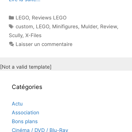
Catégories
LEGO
,
Reviews LEGO
Étiquettes
custom
,
LEGO
,
Minifigures
,
Mulder
,
Review
,
Scully
,
X-Files
Laisser un commentaire
[Not a valid template]
Catégories
Actu
Association
Bons plans
Cinéma / DVD / Blu-Ray