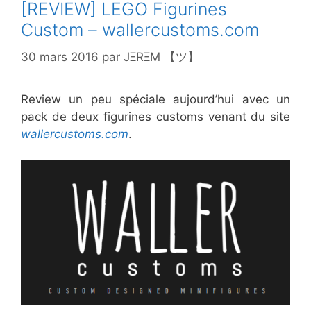
[REVIEW] LEGO Figurines
Custom – wallercustoms.com
30 mars 2016
par
JΞRΞM 【ツ】
Review un peu spéciale aujourd’hui avec un
pack de deux figurines customs venant du site
wallercustoms.com
.