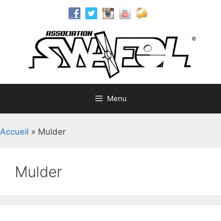
Aller
au
contenu
Menu
Accueil
»
Mulder
Mulder