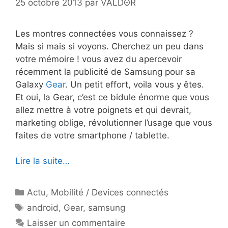
25 octobre 2013
par
VALDΘR
Les montres connectées vous connaissez ?
Mais si mais si voyons. Cherchez un peu dans
votre mémoire ! vous avez du apercevoir
récemment la publicité de Samsung pour sa
Galaxy
Gear
. Un petit effort, voila vous y êtes.
Et oui, la Gear, c’est ce bidule énorme que vous
allez mettre à votre poignets et qui devrait,
marketing oblige, révolutionner l’usage que vous
faites de votre smartphone / tablette.
Lire la suite…
Catégories
Actu
,
Mobilité / Devices connectés
Étiquettes
android
,
Gear
,
samsung
Laisser un commentaire