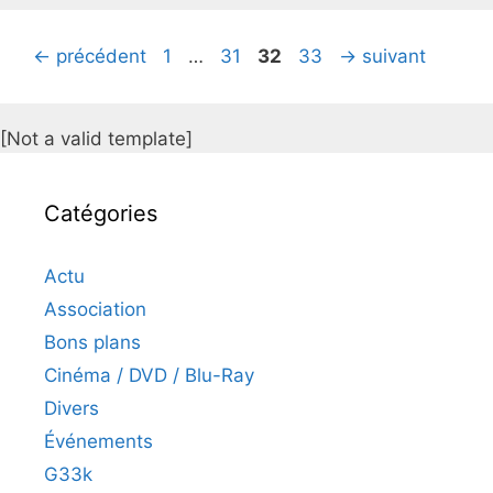
Page
Page
Page
Page
←
précédent
1
…
31
32
33
→
suivant
[Not a valid template]
Catégories
Actu
Association
Bons plans
Cinéma / DVD / Blu-Ray
Divers
Événements
G33k