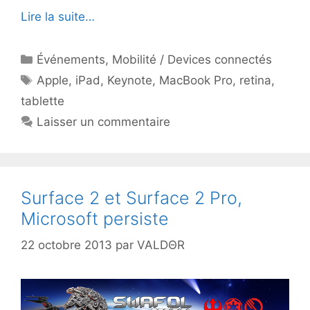
Lire la suite…
Catégories
Événements
,
Mobilité / Devices connectés
Étiquettes
Apple
,
iPad
,
Keynote
,
MacBook Pro
,
retina
,
tablette
Laisser un commentaire
Surface 2 et Surface 2 Pro,
Microsoft persiste
22 octobre 2013
par
VALDΘR