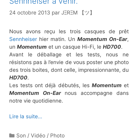
Sennheiser à venir.
24 octobre 2013
par
JΞRΞM 【ツ】
Nous avons reçu les trois casques de prêt
Sennheiser
hier matin. Un
Momentum On-Ear
,
un
Momentum
et un casque Hi-Fi, le
HD700
.
Avant le déballage et les tests, nous ne
résistons pas à l’envie de vous poster une photo
des trois boites, dont celle, impressionnante, du
HD700
.
Les tests ont déjà débutés, les
Momentum
et
Momentum On-Ear
nous accompagne dans
notre vie quotidienne.
Lire la suite…
Catégories
Son / Vidéo / Photo