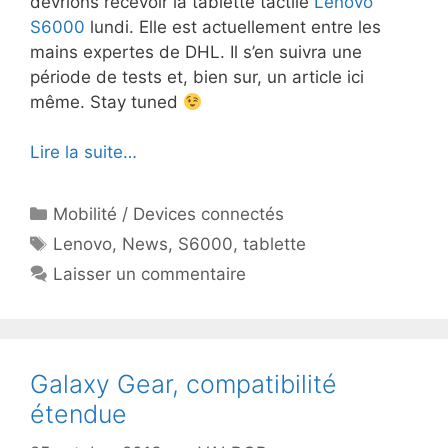
devrions recevoir la tablette tactile
Lenovo
S6000
lundi. Elle est actuellement entre les
mains expertes de DHL. Il s’en suivra une
période de tests et, bien sur, un article ici
même. Stay tuned
Lire la suite…
Catégories
Mobilité / Devices connectés
Étiquettes
Lenovo
,
News
,
S6000
,
tablette
Laisser un commentaire
Galaxy Gear, compatibilité
étendue